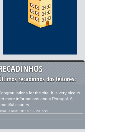
RECADINHOS
Últimos recadinhos dos leitores:
ongratulations for the site. It is very nice to
get more informations about Portugal. A
eautiful country.
atheus Smith 2016-07-30 23:39:20