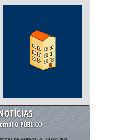
NOTÍCIAS
Jornal O PÚBLICO
Mortes na estrada: o “caso” que